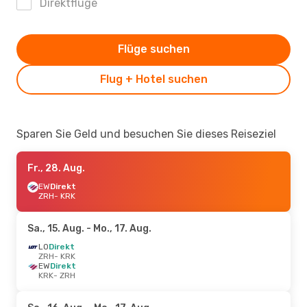
Direktflüge
Flüge suchen
Flug + Hotel suchen
Sparen Sie Geld und besuchen Sie dieses Reiseziel
Fr., 28. Aug.
EW
Direkt
ZRH
- KRK
Sa., 15. Aug.
- Mo., 17. Aug.
LO
Direkt
ZRH
- KRK
EW
Direkt
KRK
- ZRH