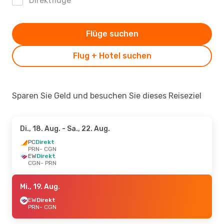
Direktflüge
Flüge suchen
Flug + Hotel suchen
Sparen Sie Geld und besuchen Sie dieses Reiseziel
Di., 18. Aug.
- Sa., 22. Aug.
PC
Direkt
PRN
- CGN
EW
Direkt
CGN
- PRN
Mi., 19. Aug.
EW
Direkt
PRN
- CGN