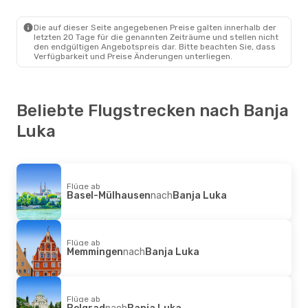
Memmingen
- Banja Luka
Ryanair
Direkt
Banja Luka
- Memmingen
Die auf dieser Seite angegebenen Preise galten innerhalb der
letzten 20 Tage für die genannten Zeiträume und stellen nicht
den endgültigen Angebotspreis dar. Bitte beachten Sie, dass
Verfügbarkeit und Preise Änderungen unterliegen.
Beliebte Flugstrecken nach Banja
Luka
Flüge ab
Basel-Mülhausen
nach
Banja Luka
Flüge ab
Memmingen
nach
Banja Luka
Flüge ab
Belgrad
nach
Banja Luka