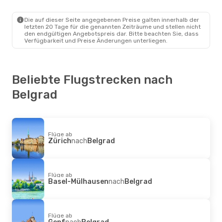
Friedrichshafen
- Belgrad
Wizz Air
Direkt
Belgrad
- Friedrichshafen
Die auf dieser Seite angegebenen Preise galten innerhalb der
letzten 20 Tage für die genannten Zeiträume und stellen nicht
den endgültigen Angebotspreis dar. Bitte beachten Sie, dass
Verfügbarkeit und Preise Änderungen unterliegen.
Beliebte Flugstrecken nach
Belgrad
Flüge ab
Zürich
nach
Belgrad
Flüge ab
Basel-Mülhausen
nach
Belgrad
Flüge ab
Genf
nach
Belgrad