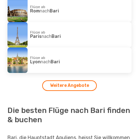
Flüge ab
Rom
nach
Bari
Flüge ab
Paris
nach
Bari
Flüge ab
Lyon
nach
Bari
Weitere Angebote
Die besten Flüge nach Bari finden
& buchen
Bari, die Hauptstadt Apuliens, heisst Sie willkommen