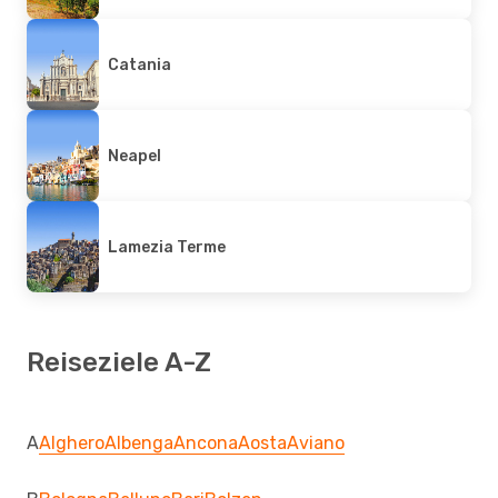
Catania
Neapel
Lamezia Terme
Reiseziele A-Z
A
Alghero
Albenga
Ancona
Aosta
Aviano