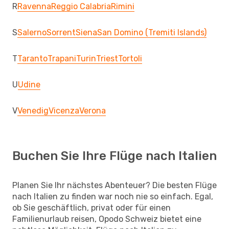
R
Ravenna
Reggio Calabria
Rimini
S
Salerno
Sorrent
Siena
San Domino (Tremiti Islands)
T
Taranto
Trapani
Turin
Triest
Tortoli
U
Udine
V
Venedig
Vicenza
Verona
Buchen Sie Ihre Flüge nach Italien
Planen Sie Ihr nächstes Abenteuer? Die besten Flüge
nach Italien zu finden war noch nie so einfach. Egal,
ob Sie geschäftlich, privat oder für einen
Familienurlaub reisen, Opodo Schweiz bietet eine