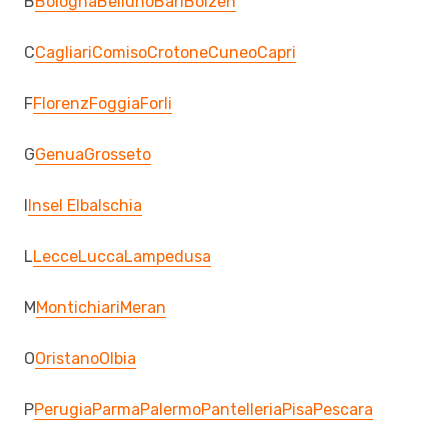
B
Bologna
Belluno
Bari
Bolzen
C
Cagliari
Comiso
Crotone
Cuneo
Capri
F
Florenz
Foggia
Forli
G
Genua
Grosseto
I
Insel Elba
Ischia
L
Lecce
Lucca
Lampedusa
M
Montichiari
Meran
O
Oristano
Olbia
P
Perugia
Parma
Palermo
Pantelleria
Pisa
Pescara