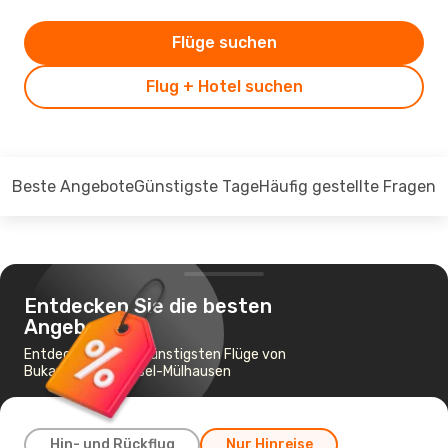
Flüge suchen
Flug + Hotel suchen
Beste Angebote
Günstigste Tage
Häufig gestellte Fragen
Entdecken Sie die besten
Angebote
Entdecken Sie die günstigsten Flüge von
Bukarest nach Basel-Mülhausen
Hin- und Rückflug
Nur Hinreise