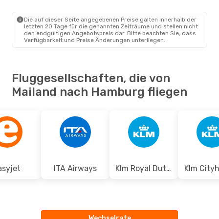
MIL
- HAM
Easyjet
Direkt
HAM
- MIL
Die auf dieser Seite angegebenen Preise galten innerhalb der
letzten 20 Tage für die genannten Zeiträume und stellen nicht
den endgültigen Angebotspreis dar. Bitte beachten Sie, dass
Verfügbarkeit und Preise Änderungen unterliegen.
Fluggesellschaften, die von
Mailand nach Hamburg fliegen
asyjet
ITA Airways
Klm Royal Dutch Airlines
Klm City
Wechselrate