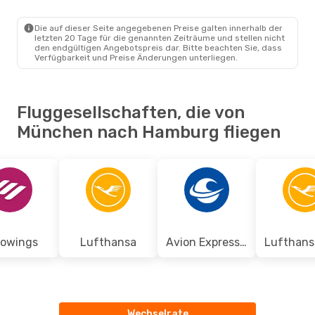
MUC
- HAM
Eurowings
Direkt
HAM
- MUC
Die auf dieser Seite angegebenen Preise galten innerhalb der
letzten 20 Tage für die genannten Zeiträume und stellen nicht
den endgültigen Angebotspreis dar. Bitte beachten Sie, dass
Verfügbarkeit und Preise Änderungen unterliegen.
Fluggesellschaften, die von
München nach Hamburg fliegen
rowings
Lufthansa
Avion Express Malta
Wechselrate