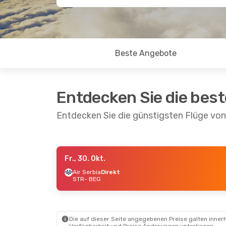
Beste Angebote
Entdecken Sie die bes
Entdecken Sie die günstigsten Flüge von
Fr., 30. Okt.
Fr., 30. Okt.
- Mo., 2. Nov.
Fr., 2. Okt.
- So
Air Serbia
Direkt
STR
- BEG
Air Serbia
Direkt
Air Serbia
Dire
STR
- BEG
STR
- BEG
Air Serbia
Direkt
Air Serbia
Dire
BEG
- STR
BEG
- STR
Die auf dieser Seite angegebenen Preise galten innerh