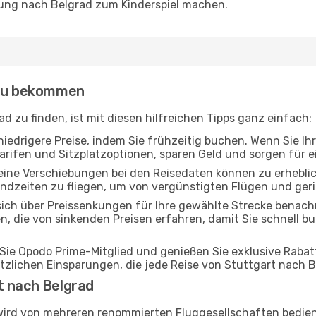
nung nach Belgrad zum Kinderspiel machen.
 zu bekommen
d zu finden, ist mit diesen hilfreichen Tipps ganz einfach:
niedrigere Preise, indem Sie frühzeitig buchen. Wenn Sie Ihr
rifen und Sitzplatzoptionen, sparen Geld und sorgen für ei
eine Verschiebungen bei den Reisedaten können zu erhebli
ndzeiten zu fliegen, um von vergünstigten Flügen und geri
ich über Preissenkungen für Ihre gewählte Strecke benachr
en, die von sinkenden Preisen erfahren, damit Sie schnell 
ie Opodo Prime-Mitglied und genießen Sie exklusive Rabatt
sätzlichen Einsparungen, die jede Reise von Stuttgart nach
t nach Belgrad
wird von mehreren renommierten Fluggesellschaften bedient,