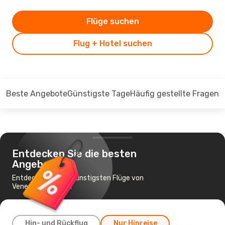
Flüge suchen
Flug + Hotel suchen
Beste Angebote
Günstigste Tage
Häufig gestellte Fragen
Entdecken Sie die besten
Angebote
Entdecken Sie die günstigsten Flüge von
Venedig nach Rom
Hin- und Rückflug
Nur Hinreise