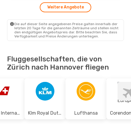
1 Zwischenstopp
ZRH
- HAJ
Weitere Angebote
Klm Royal Dutch Airlines
1 Zwischenstopp
HAJ
- ZRH
Die auf dieser Seite angegebenen Preise galten innerhalb der
letzten 20 Tage für die genannten Zeiträume und stellen nicht
den endgültigen Angebotspreis dar. Bitte beachten Sie, dass
Verfügbarkeit und Preise Änderungen unterliegen.
Fluggesellschaften, die von
Zürich nach Hannover fliegen
Swiss International Air Lines
Klm Royal Dutch Airlines
Lufthansa