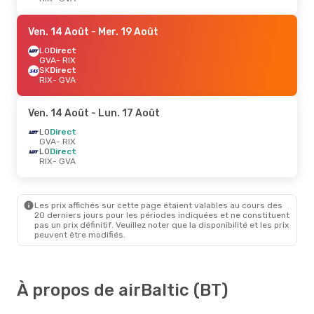
Ven. 14 Août
- Mer. 19 Août
LO
Direct
GVA
- RIX
SK
Direct
RIX
- GVA
Ven. 14 Août
- Lun. 17 Août
LO
Direct
GVA
- RIX
LO
Direct
RIX
- GVA
Les prix affichés sur cette page étaient valables au cours des
20 derniers jours pour les périodes indiquées et ne constituent
pas un prix définitif. Veuillez noter que la disponibilité et les prix
peuvent être modifiés.
À propos de airBaltic (BT)