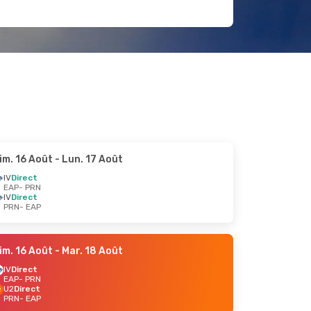
im. 16 Août
- Lun. 17 Août
IV
Direct
EAP
- PRN
IV
Direct
PRN
- EAP
im. 16 Août
- Mar. 18 Août
IV
Direct
EAP
- PRN
U2
Direct
PRN
- EAP