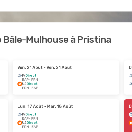
e Bâle-Mulhouse à Pristina
Ven. 21 Août
- Ven. 21 Août
D
IV
Direct
EAP
- PRN
U2
Direct
PRN
- EAP
Lun. 17 Août
- Mar. 18 Août
D
IV
Direct
EAP
- PRN
U2
Direct
PRN
- EAP