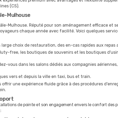
x expériences premium avec avantages et flexibilité supplé
ines (CS).
âle-Mulhouse
le-Mulhouse. Réputé pour son aménagement efficace et ses 
oyageurs chaque année avec facilité. Voici quelques servic
 large choix de restauration, des en-cas rapides aux repas a
ty-free, les boutiques de souvenirs et les boutiques d'usin
dez-vous dans les salons dédiés aux compagnies aériennes, 
s vers et depuis la ville en taxi, bus et train.
 offrir une expérience fluide grâce à des procédures d'enre
ein.
roport
tallations de pointe et son engagement envers le confort des p
: