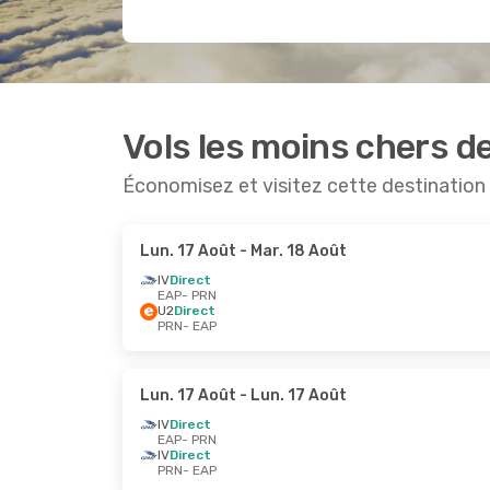
Vols les moins chers d
Économisez et visitez cette destination
Lun. 17 Août
- Mar. 18 Août
IV
Direct
EAP
- PRN
U2
Direct
PRN
- EAP
Lun. 17 Août
- Lun. 17 Août
IV
Direct
EAP
- PRN
IV
Direct
PRN
- EAP