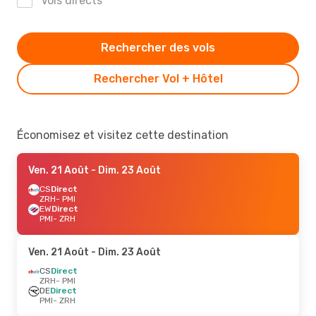
Vols directs
Rechercher des vols
Rechercher Vol + Hôtel
Économisez et visitez cette destination
Ven. 21 Août
- Dim. 23 Août
CS
Direct
ZRH
- PMI
EW
Direct
PMI
- ZRH
Ven. 21 Août
- Dim. 23 Août
CS
Direct
ZRH
- PMI
DE
Direct
PMI
- ZRH