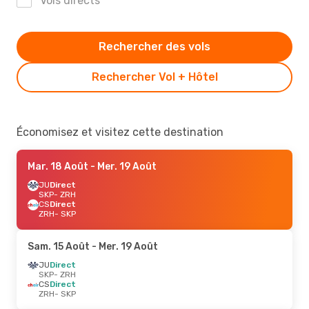
Vols directs
Rechercher des vols
Rechercher Vol + Hôtel
Économisez et visitez cette destination
Mar. 18 Août
- Mer. 19 Août
JU
Direct
SKP
- ZRH
CS
Direct
ZRH
- SKP
Sam. 15 Août
- Mer. 19 Août
JU
Direct
SKP
- ZRH
CS
Direct
ZRH
- SKP