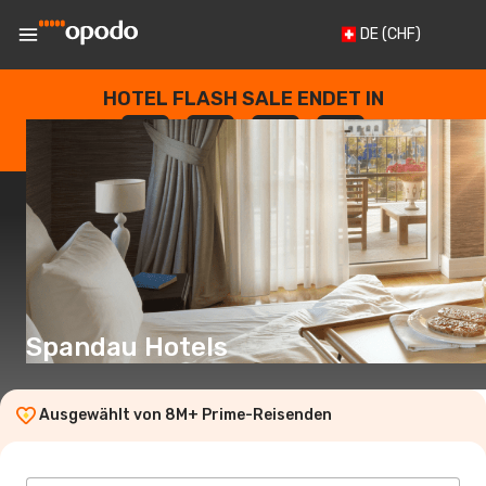
DE
(CHF)
HOTEL FLASH SALE ENDET IN
--
:
--
:
--
:
--
TAGE
STUNDEN
MINUTEN
SEKUNDEN
Spandau Hotels
Ausgewählt von 8M+ Prime-Reisenden