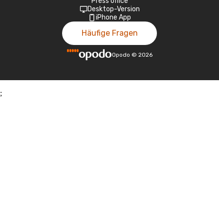
Press office
Desktop-Version
iPhone App
Häufige Fragen
Opodo
©
2026
;