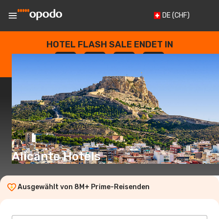
DE
(CHF)
HOTEL FLASH SALE ENDET IN
--
:
--
:
--
:
--
TAGE
STUNDEN
MINUTEN
SEKUNDEN
Alicante Hotels
Ausgewählt von 8M+ Prime-Reisenden