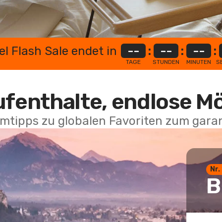
el Flash Sale endet in
--
:
--
:
--
:
TAGE
STUNDEN
MINUTEN
S
ufenthalte, endlose M
mtipps zu globalen Favoriten zum garan
Nr.
B