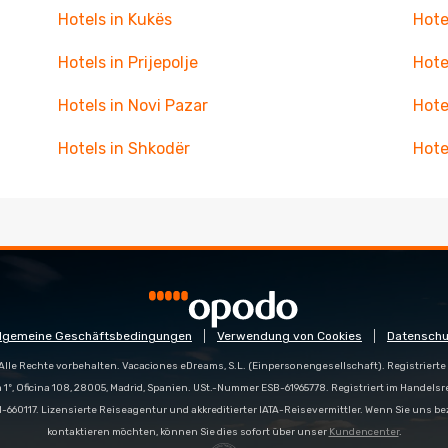
Hotels in Kukës
Hote
Hotels in Prijepolje
Hote
Hotels in Novi Pazar
Hote
Hotels in Shkodër
Hote
llgemeine Geschäftsbedingungen
Verwendung von Cookies
Datenschu
Alle Rechte vorbehalten. Vacaciones eDreams, S.L. (Einpersonengesellschaft). Registrierte 
a 1º, Oficina 108, 28005, Madrid, Spanien. USt.-Nummer ESB-61965778. Registriert im Handelsr
e M-660117. Lizensierte Reiseagentur und akkreditierter IATA-Reisevermittler. Wenn Sie uns 
kontaktieren möchten, können Sie dies sofort über unser
Kundencenter
.