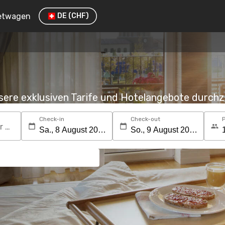
etwagen
DE
(CHF)
nsere exklusiven Tarife und Hotelangebote durc
Check-in
Check-out
Suchen Sie nach einem Reiseziel oder Hotel