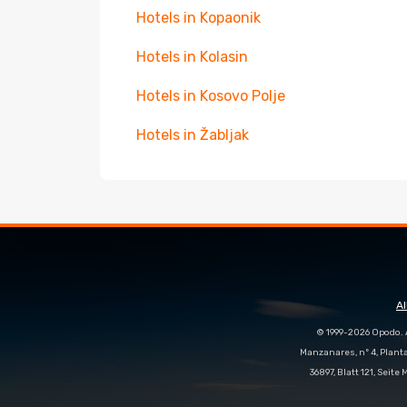
Hotels in Kopaonik
Hotels in Kolasin
Hotels in Kosovo Polje
Hotels in Žabljak
A
© 1999-2026 Opodo. 
Manzanares, nº 4, Plant
36897, Blatt 121, Seit