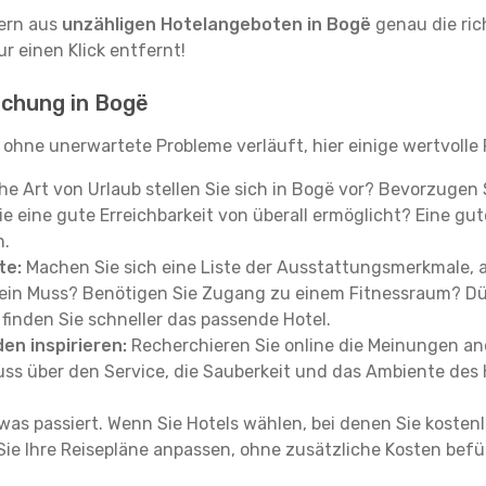
tern aus
unzähligen Hotelangeboten in Bogë
genau die rich
r einen Klick entfernt!
uchung in Bogë
ohne unerwartete Probleme verläuft, hier einige wertvolle 
e Art von Urlaub stellen Sie sich in Bogë vor? Bevorzugen 
 eine gute Erreichbarkeit von überall ermöglicht? Eine gute 
n.
te:
Machen Sie sich eine Liste der Ausstattungsmerkmale, au
g ein Muss? Benötigen Sie Zugang zu einem Fitnessraum? D
inden Sie schneller das passende Hotel.
en inspirieren:
Recherchieren Sie online die Meinungen and
 über den Service, die Sauberkeit und das Ambiente des H
was passiert. Wenn Sie Hotels wählen, bei denen Sie kostenlo
 Sie Ihre Reisepläne anpassen, ohne zusätzliche Kosten be