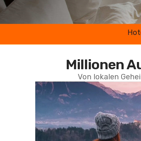
Hot
Millionen A
Von lokalen Gehei