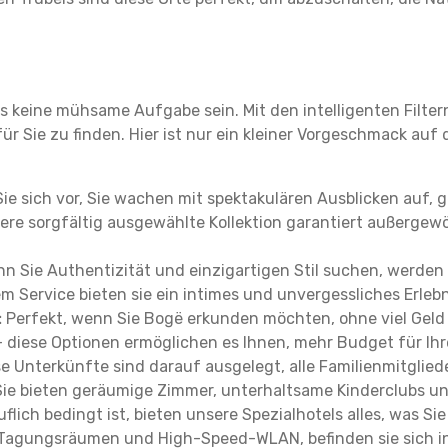
 keine mühsame Aufgabe sein. Mit den intelligenten Filter
 Sie zu finden. Hier ist nur ein kleiner Vorgeschmack auf di
Sie sich vor, Sie wachen mit spektakulären Ausblicken auf,
ere sorgfältig ausgewählte Kollektion garantiert außergewö
n Sie Authentizität und einzigartigen Stil suchen, werden
m Service bieten sie ein intimes und unvergessliches Erlebn
:
Perfekt, wenn Sie Bogë erkunden möchten, ohne viel Geld
– diese Optionen ermöglichen es Ihnen, mehr Budget für Ih
e Unterkünfte sind darauf ausgelegt, alle Familienmitgliede
 Sie bieten geräumige Zimmer, unterhaltsame Kinderclubs und
flich bedingt ist, bieten unsere Spezialhotels alles, was S
Tagungsräumen und High-Speed-WLAN, befinden sie sich in 