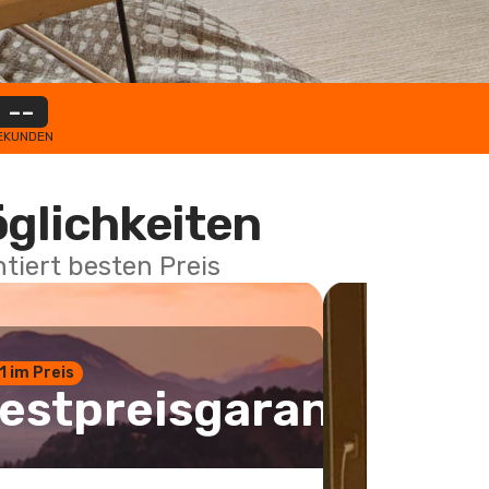
--
EKUNDEN
öglichkeiten
tiert besten Preis
 1 im Preis
estpreisgarantie