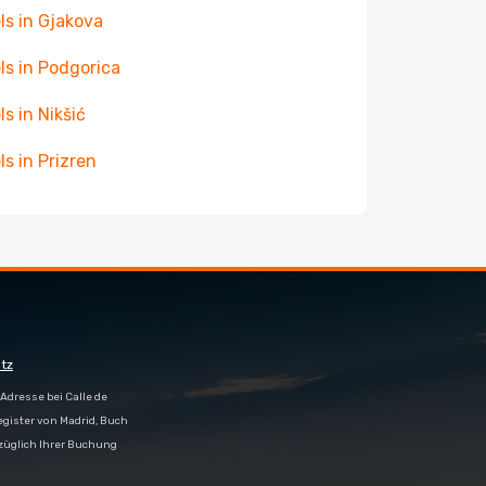
ls in Gjakova
ls in Podgorica
ls in Nikšić
ls in Prizren
tz
Adresse bei Calle de
egister von Madrid, Buch
bezüglich Ihrer Buchung