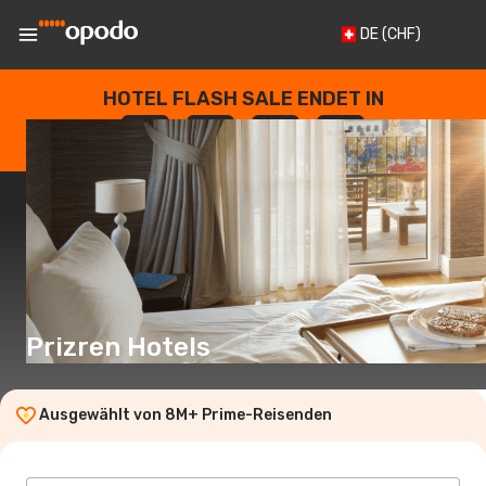
DE
(CHF)
HOTEL FLASH SALE ENDET IN
--
:
--
:
--
:
--
TAGE
STUNDEN
MINUTEN
SEKUNDEN
Prizren Hotels
Ausgewählt von 8M+ Prime-Reisenden