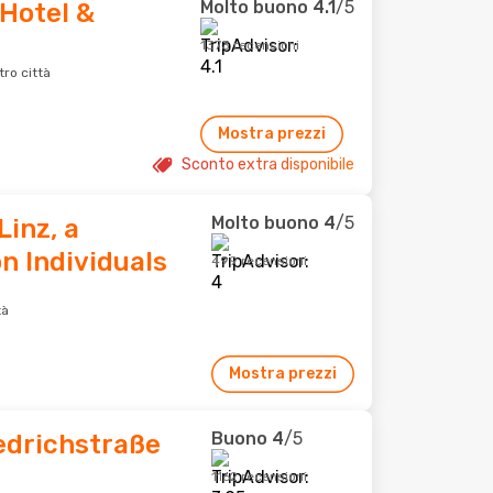
Molto buono
4.1
/5
Hotel &
1373 recensioni
ro città
Mostra prezzi
Sconto extra disponibile
Molto buono
4
/5
Linz, a
n Individuals
499 recensioni
tà
Mostra prezzi
Buono
4
/5
edrichstraße
1162 recensioni