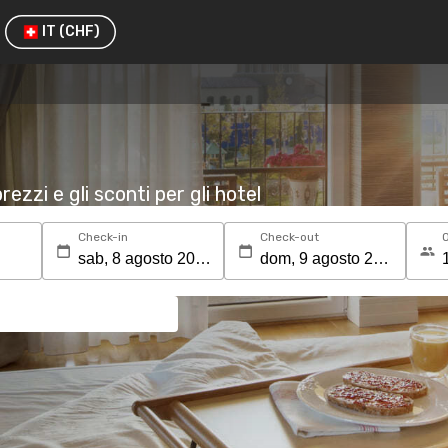
IT
(CHF)
rezzi e gli sconti per gli hotel
Check-in
Check-out
O