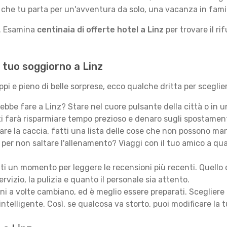
sia che tu parta per un'avventura da solo, una vacanza in fa
e. Esamina
centinaia di offerte hotel a Linz
per trovare il ri
l tuo soggiorno a Linz
ppi e pieno di belle sorprese, ecco qualche dritta per sceglier
ebbe fare a Linz? Stare nel cuore pulsante della città o in u
ti farà risparmiare tempo prezioso e denaro sugli spostament
iare la caccia, fatti una lista delle cose che non possono m
per non saltare l'allenamento? Viaggi con il tuo amico a qu
i un momento per leggere le recensioni più recenti. Quello c
ervizio, la pulizia e quanto il personale sia attento.
ani a volte cambiano, ed è meglio essere preparati. Scegliere
 intelligente. Così, se qualcosa va storto, puoi modificare la