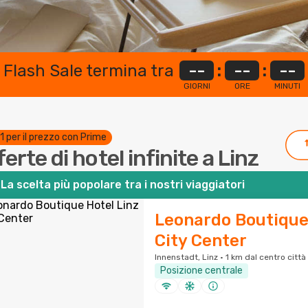
 Flash Sale termina tra
--
:
--
:
--
GIORNI
ORE
MINUTI
 1 per il prezzo con Prime
erte di hotel infinite a Linz
La scelta più popolare tra i nostri viaggiatori
Leonardo Boutique
City Center
Innenstadt, Linz · 1 km dal centro città
Posizione centrale