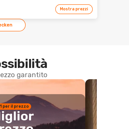
Mostra prezzi
ecken
ssibilità
 prezzo garantito
n.1 per il prezzo
iglior
rezzo