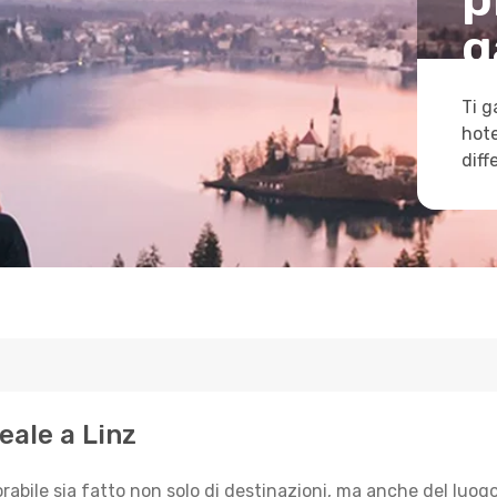
g
Ti g
hote
diff
eale a Linz
ile sia fatto non solo di destinazioni, ma anche del luogo 