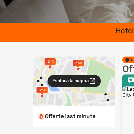
Hotel
N.
-21%
-16%
Off
Esplora la mappa
-21%
Offerte last minute