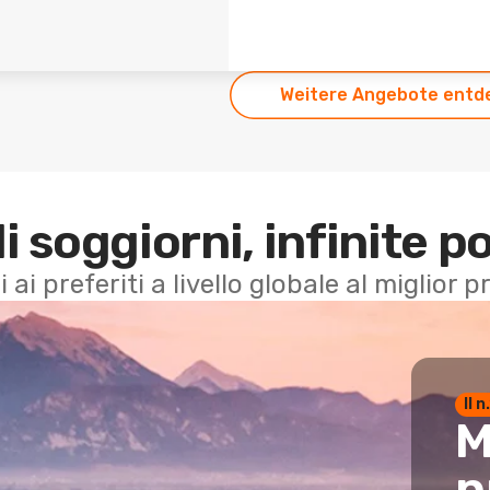
Weitere Angebote entd
di soggiorni, infinite po
i ai preferiti a livello globale al miglior
Il 
M
p