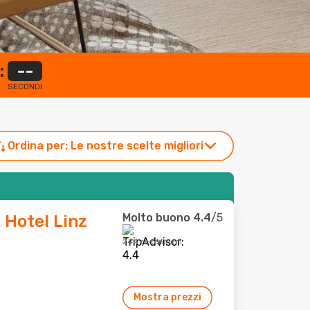
:
--
SECONDI
Ordina per:
Le nostre scelte migliori
Molto buono
4.4
/5
 Hotel Linz
244 recensioni
Mostra prezzi