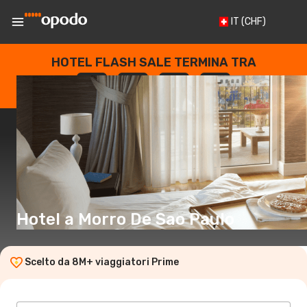
IT
(CHF)
HOTEL FLASH SALE TERMINA TRA
--
:
--
:
--
:
--
GIORNI
ORE
MINUTI
SECONDI
Hotel a Morro De Sao Paulo
Scelto da 8M+ viaggiatori Prime