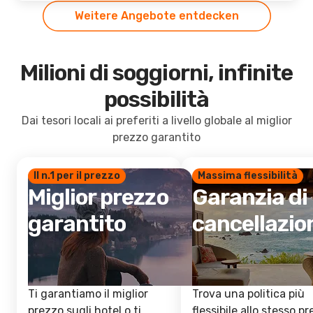
Weitere Angebote entdecken
Milioni di soggiorni, infinite
possibilità
Dai tesori locali ai preferiti a livello globale al miglior
prezzo garantito
Il n.1 per il prezzo
Massima flessibilità
Miglior prezzo
Garanzia di
garantito
cancellazio
Ti garantiamo il miglior
Trova una politica più
prezzo sugli hotel o ti
flessibile allo stesso p