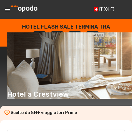
IT
(CHF)
HOTEL FLASH SALE TERMINA TRA
--
:
--
:
--
:
--
GIORNI
ORE
MINUTI
SECONDI
Hotel a Crestview
Scelto da 8M+ viaggiatori Prime