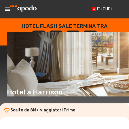
IT
(CHF)
HOTEL FLASH SALE TERMINA TRA
--
:
--
:
--
:
--
GIORNI
ORE
MINUTI
SECONDI
Hotel a Harrison
Scelto da 8M+ viaggiatori Prime