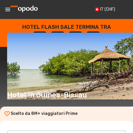
IT
(CHF)
HOTEL FLASH SALE TERMINA TRA
--
:
--
:
--
:
--
GIORNI
ORE
MINUTI
SECONDI
Hotel in Guinea-Bissau
Scelto da 8M+ viaggiatori Prime