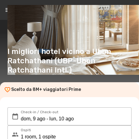
IT
(CHF)
I migliori hotel vicino a Ubon
Ratchathani (UBP-Ubon
Ratchathani Intl.)
Scelto da 8M+ viaggiatori Prime
Check-in / Check-out
Ospiti