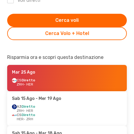
Voli diretti
Cerca voli
Cerca Volo + Hotel
Risparmia ora e scopri questa destinazione
Mar 25 Ago
CS
Diretto
ZRH
- HER
Sab 15 Ago
- Mer 19 Ago
A3
Diretto
ZRH
- HER
CS
Diretto
HER
- ZRH
Sab 15 Ago
- Mar 18 Ago