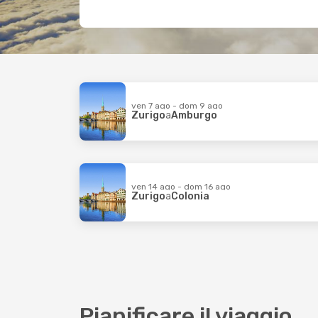
ven 7 ago - dom 9 ago
Zurigo
a
Amburgo
ven 14 ago - dom 16 ago
Zurigo
a
Colonia
Pianificare il viaggio