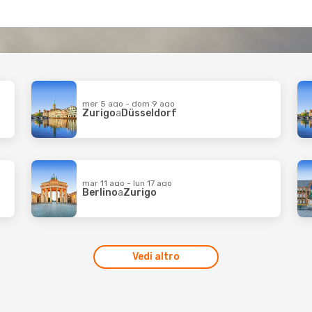
mer 5 ago - dom 9 ago
Zurigo
a
Düsseldorf
mar 11 ago - lun 17 ago
Berlino
a
Zurigo
Vedi altro