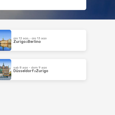
gio 13 ago - gio 13 ago
Zurigo
a
Berlino
sab 8 ago - dom 9 ago
Düsseldorf
a
Zurigo