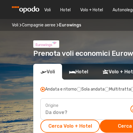
Voli
Hotel
Volo + Hotel
Autonoleg
Voli
Compagnie aeree
Eurowings
Prenota voli economici Eurow
Voli
Hotel
Volo + Hot
Andata e ritorno
Sola andata
Multitratta
Origine
Cerca Volo + Hotel
Cerca 