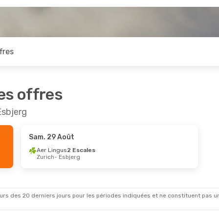
fres
es offres
Esbjerg
Sam. 29 Août
Aer Lingus
2 Escales
Zurich
- Esbjerg
rs des 20 derniers jours pour les périodes indiquées et ne constituent pas un pri