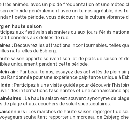
 très animée, avec un pic de fréquentation et une météo clé
 saison coïncide généralement avec un temps agréable, des fe
ndant cette période, vous découvrirez la culture vibrante d
erg en haute saison
ticipez aux festivals saisonniers ou aux jours fériés natio
aditionnelles aux défilés de rue.
ires :
Découvrez les attractions incontournables, telles qu
lles naturelles de Esbjerg.
aute saison apporte souvent son lot de plats de saison et d
nibles uniquement pendant cette période.
ein air :
Par beau temps, essayez des activités de plein air
e ou Randonnée pour une expérience palpitante unique à Esb
idée :
Participez à une visite guidée pour découvrir l'histoire
uvrir des informations fascinantes et une connaissance app
lnéaires :
La haute saison est souvent synonyme de plage !
 de plage et aux couchers de soleil spectaculaires.
aisonniers :
Les marchés de haute saison regorgent de souv
es voyageurs souhaitant rapporter un morceau de Esbjerg che