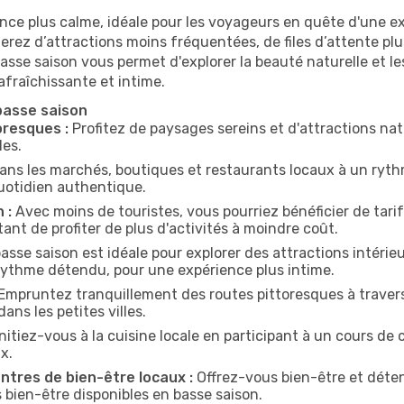
ance plus calme, idéale pour les voyageurs en quête d'une 
iterez d’attractions moins fréquentées, de files d’attente p
asse saison vous permet d'explorer la beauté naturelle et le
fraîchissante et intime.
basse saison
oresques :
Profitez de paysages sereins et d'attractions natu
les.
ans les marchés, boutiques et restaurants locaux à un rythm
uotidien authentique.
 :
Avec moins de touristes, vous pourriez bénéficier de tarifs
ant de profiter de plus d'activités à moindre coût.
asse saison est idéale pour explorer des attractions intérie
n rythme détendu, pour une expérience plus intime.
Empruntez tranquillement des routes pittoresques à travers
ans les petites villes.
nitiez-vous à la cuisine locale en participant à un cours de
x.
tres de bien-être locaux :
Offrez-vous bien-être et détent
s bien-être disponibles en basse saison.