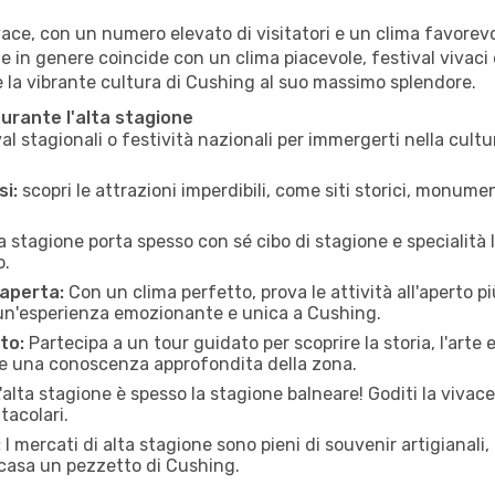
ace, con un numero elevato di visitatori e un clima favorevole
one in genere coincide con un clima piacevole, festival vivaci 
re la vibrante cultura di Cushing al suo massimo splendore.
durante l'alta stagione
al stagionali o festività nazionali per immergerti nella cult
si:
scopri le attrazioni imperdibili, come siti storici, monume
a stagione porta spesso con sé cibo di stagione e specialità lo
o.
 aperta:
Con un clima perfetto, prova le attività all'aperto 
 un'esperienza emozionante e unica a Cushing.
to:
Partecipa a un tour guidato per scoprire la storia, l'arte e
i e una conoscenza approfondita della zona.
'alta stagione è spesso la stagione balneare! Goditi la vivac
tacolari.
:
I mercati di alta stagione sono pieni di souvenir artigianali, 
 casa un pezzetto di Cushing.