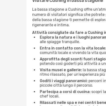
Visitare Cushing in bassa stagione
La bassa stagione a Cushing offre un'atmos
numero di visitatori significa che potrete 
della bassa stagione ti permette di esplora
rigenerante e intima.
Attività consigliate da fare a Cushing 
Esplora la natura e i luoghi panoram
alle spiagge tranquille.
Entra in contatto con la vita locale
comunità locale e vivendo la vita quo
Approfitta degli sconti fuori stagio
potendo così goderti più attività a un
Visita musei e gallerie:
la bassa stag
ritmo rilassato, per un'esperienza più
Goditi i viaggi panoramici:
percorri i
piccole città lungo il percorso.
Partecipa a corsi di cucina:
scopri l
chef locali.
Rilassati nelle spa e nei centri bene