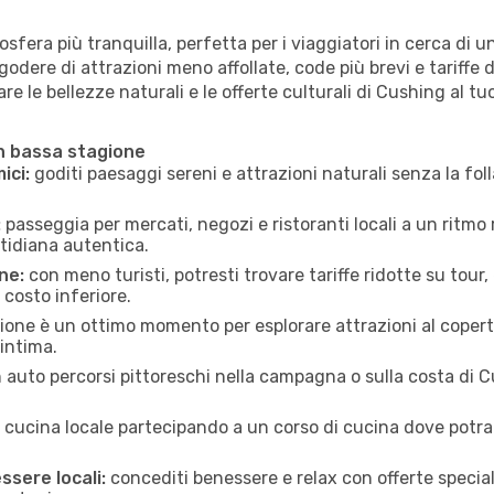
fera più tranquilla, perfetta per i viaggiatori in cerca di un
godere di attrazioni meno affollate, code più brevi e tariffe d
re le bellezze naturali e le offerte culturali di Cushing al tu
in bassa stagione
ici:
goditi paesaggi sereni e attrazioni naturali senza la folla
:
passeggia per mercati, negozi e ristoranti locali a un ritmo 
tidiana autentica.
ne:
con meno turisti, potresti trovare tariffe ridotte su tour,
 costo inferiore.
ione è un ottimo momento per esplorare attrazioni al coperto 
 intima.
n auto percorsi pittoreschi nella campagna o sulla costa di C
a cucina locale partecipando a un corso di cucina dove potrai
ssere locali:
concediti benessere e relax con offerte speciali