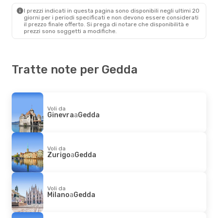
Gedda
- Milano
I prezzi indicati in questa pagina sono disponibili negli ultimi 20
giorni per i periodi specificati e non devono essere considerati
il ​​prezzo finale offerto. Si prega di notare che disponibilità e
prezzi sono soggetti a modifiche.
Tratte note per Gedda
Voli da
Ginevra
a
Gedda
Voli da
Zurigo
a
Gedda
Voli da
Milano
a
Gedda