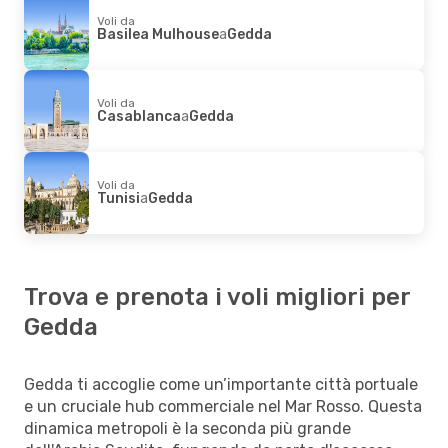
Voli da
Basilea Mulhouse
a
Gedda
Voli da
Casablanca
a
Gedda
Voli da
Tunisi
a
Gedda
Trova e prenota i voli migliori per
Gedda
Gedda ti accoglie come un’importante città portuale
e un cruciale hub commerciale nel Mar Rosso. Questa
dinamica metropoli è la seconda più grande