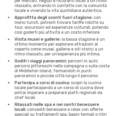
per mercati, negozi e ristoranti locali a un ritmo
rilassato, entrando in contatto con la comunità
locale e vivendo la vita quotidiana autentica.
Approfitta degli sconti fuori stagione:
con
meno turisti, potresti trovare tariffe ridotte su
tour, escursioni ed esperienze culturali, potendo
così goderti più attività a un costo inferiore.
Visita musei e gallerie:
la bassa stagione è un
ottimo momento per esplorare attrazioni al
coperto come musei, gallerie e siti storici a un
ritmo rilassato, per un'esperienza più intima.
Goditi i viaggi panoramici:
percorri in auto
percorsi pittoreschi nella campagna o sulla costa
di Middleton Island, fermandoti in ​​punti
panoramici e piccole città lungo il percorso.
Partecipa a corsi di cucina:
scopri la cucina
locale partecipando a un corso di cucina dove
potrai imparare a preparare piatti regionali da
chef locali.
Rilassati nelle spa e nei centri benessere
locali:
concediti benessere e relax con offerte
speciali su trattamenti spa, bagni termali o ritiri