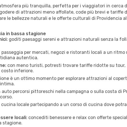
mosfera più tranquilla, perfetta per i viaggiatori in cerca di
godere di attrazioni meno affollate, code più brevi e tariffe d
re le bellezze naturali e le offerte culturali di Providencia a
cia in bassa stagione
ici:
goditi paesaggi sereni e attrazioni naturali senza la folla
:
passeggia per mercati, negozi e ristoranti locali a un ritmo 
tidiana autentica.
ne:
con meno turisti, potresti trovare tariffe ridotte su tour,
 costo inferiore.
ione è un ottimo momento per esplorare attrazioni al coperto 
 intima.
n auto percorsi pittoreschi nella campagna o sulla costa di Pr
rcorso.
a cucina locale partecipando a un corso di cucina dove potrai
ssere locali:
concediti benessere e relax con offerte speciali
a stagione.