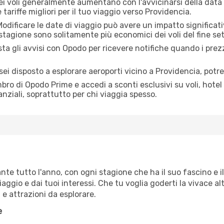
dei voli generalmente aumentano con l'avvicinarsi della data
tariffe migliori per il tuo viaggio verso Providencia.
odificare le date di viaggio può avere un impatto significativ
 stagione sono solitamente più economici dei voli del fine se
ta gli avvisi con Opodo per ricevere notifiche quando i prez
sei disposto a esplorare aeroporti vicino a Providencia, potrest
o di Opodo Prime e accedi a sconti esclusivi su voli, hotel 
anziali, soprattutto per chi viaggia spesso.
te tutto l'anno, con ogni stagione che ha il suo fascino e i
aggio e dai tuoi interessi. Che tu voglia goderti la vivace al
e attrazioni da esplorare.
e