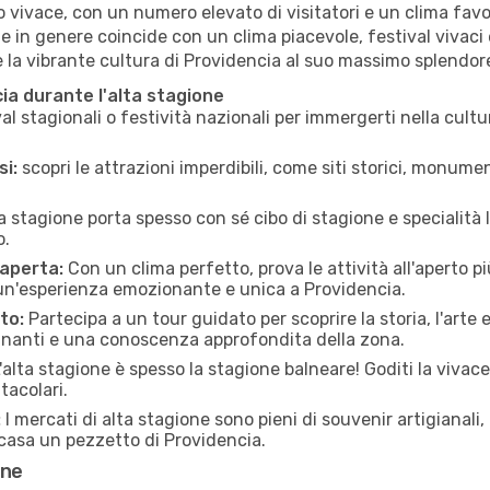
 vivace, con un numero elevato di visitatori e un clima favore
one in genere coincide con un clima piacevole, festival vivaci 
re la vibrante cultura di Providencia al suo massimo splendor
cia durante l'alta stagione
al stagionali o festività nazionali per immergerti nella cult
si:
scopri le attrazioni imperdibili, come siti storici, monume
a stagione porta spesso con sé cibo di stagione e specialità lo
o.
 aperta:
Con un clima perfetto, prova le attività all'aperto 
 un'esperienza emozionante e unica a Providencia.
to:
Partecipa a un tour guidato per scoprire la storia, l'arte 
scinanti e una conoscenza approfondita della zona.
'alta stagione è spesso la stagione balneare! Goditi la vivac
tacolari.
:
I mercati di alta stagione sono pieni di souvenir artigianali, 
 casa un pezzetto di Providencia.
one