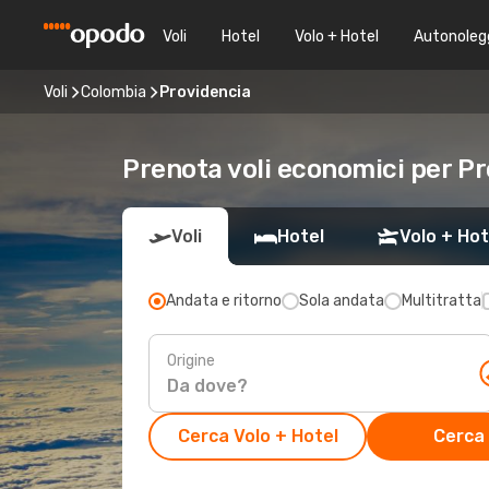
Voli
Hotel
Volo + Hotel
Autonoleg
Voli
Colombia
Providencia
Prenota voli economici per P
Voli
Hotel
Volo + Hot
Andata e ritorno
Sola andata
Multitratta
Origine
Cerca Volo + Hotel
Cerca 