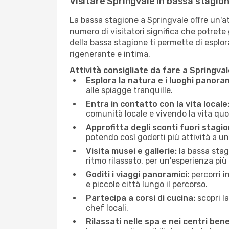
Visitare Springvale in bassa stagio
La bassa stagione a Springvale offre un'atm
numero di visitatori significa che potrete 
della bassa stagione ti permette di esplora
rigenerante e intima.
Attività consigliate da fare a Springva
Esplora la natura e i luoghi panoram
alle spiagge tranquille.
Entra in contatto con la vita locale
comunità locale e vivendo la vita quo
Approfitta degli sconti fuori stagio
potendo così goderti più attività a un
Visita musei e gallerie:
la bassa stag
ritmo rilassato, per un'esperienza più
Goditi i viaggi panoramici:
percorri i
e piccole città lungo il percorso.
Partecipa a corsi di cucina:
scopri l
chef locali.
Rilassati nelle spa e nei centri bene