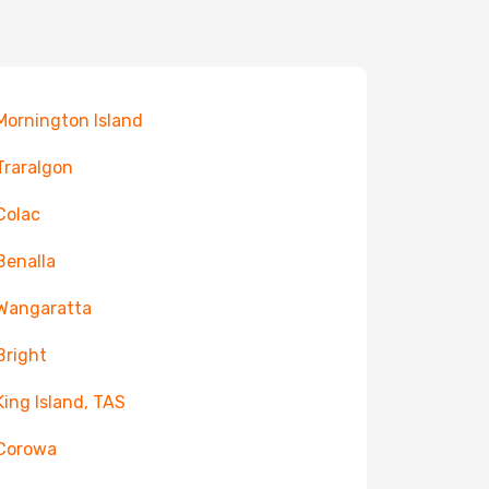
 Mornington Island
 Traralgon
 Colac
 Benalla
 Wangaratta
 Bright
 King Island, TAS
 Corowa