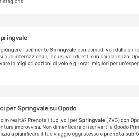
a stagione.
Springvale
raggiungere facilmente
Springvale
con comodi voli dalle princ
i hub internazionali, inclusi voli diretti e in coincidenza. 
are le migliori opzioni di volo e gli orari migliori per un'esp
ici per Springvale su Opodo
o in realtà? Prenota i tuoi voli per
Springvale
(ZVG) con Opodo
ventura improvvisa. Non dimenticare di iscriverti a Opodo Pr
nizia a pianificare il tuo viaggio oggi stesso e
prenota subito