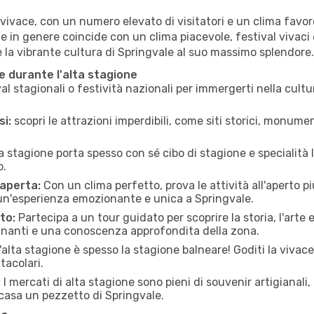
vivace, con un numero elevato di visitatori e un clima favorev
one in genere coincide con un clima piacevole, festival vivaci 
re la vibrante cultura di Springvale al suo massimo splendore.
le durante l'alta stagione
al stagionali o festività nazionali per immergerti nella cult
si:
scopri le attrazioni imperdibili, come siti storici, monume
a stagione porta spesso con sé cibo di stagione e specialità lo
o.
 aperta:
Con un clima perfetto, prova le attività all'aperto 
 un'esperienza emozionante e unica a Springvale.
to:
Partecipa a un tour guidato per scoprire la storia, l'arte 
scinanti e una conoscenza approfondita della zona.
'alta stagione è spesso la stagione balneare! Goditi la vivac
tacolari.
:
I mercati di alta stagione sono pieni di souvenir artigianali, 
casa un pezzetto di Springvale.