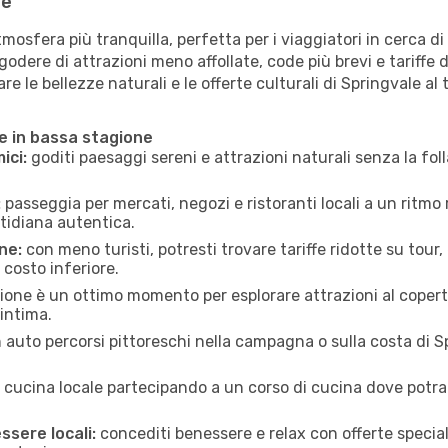
ne
osfera più tranquilla, perfetta per i viaggiatori in cerca di 
godere di attrazioni meno affollate, code più brevi e tariffe d
re le bellezze naturali e le offerte culturali di Springvale al
le in bassa stagione
ici:
goditi paesaggi sereni e attrazioni naturali senza la folla
:
passeggia per mercati, negozi e ristoranti locali a un ritmo 
tidiana autentica.
ne:
con meno turisti, potresti trovare tariffe ridotte su tour,
 costo inferiore.
ione è un ottimo momento per esplorare attrazioni al coperto 
 intima.
n auto percorsi pittoreschi nella campagna o sulla costa di S
a cucina locale partecipando a un corso di cucina dove potrai
ssere locali:
concediti benessere e relax con offerte speciali