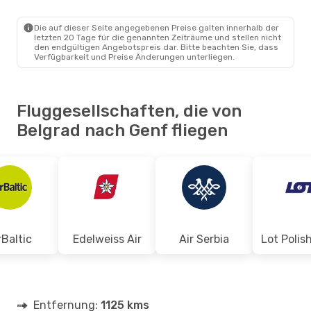
BEG
- GVA
Easyjet
Direkt
GVA
- BEG
Die auf dieser Seite angegebenen Preise galten innerhalb der
letzten 20 Tage für die genannten Zeiträume und stellen nicht
den endgültigen Angebotspreis dar. Bitte beachten Sie, dass
Verfügbarkeit und Preise Änderungen unterliegen.
Fluggesellschaften, die von
Belgrad nach Genf fliegen
rBaltic
Edelweiss Air
Air Serbia
Entfernung:
1125 kms