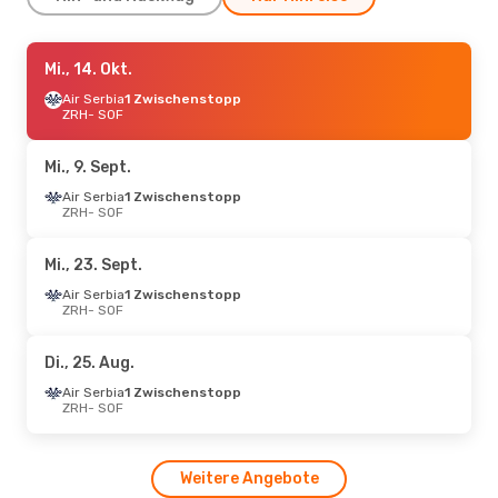
Di., 27. Okt.
Mi., 14. Okt.
- Do., 29. Okt.
Air Serbia
Air Serbia
1 Zwischenstopp
1 Zwischenstopp
ZRH
ZRH
- SOF
- SOF
Air Serbia
1 Zwischenstopp
SOF
- ZRH
Mi., 9. Sept.
Di., 15. Sept.
Air Serbia
1 Zwischenstopp
- Do., 17. Sept.
ZRH
- SOF
Air Serbia
1 Zwischenstopp
ZRH
- SOF
Air Serbia
1 Zwischenstopp
Mi., 23. Sept.
SOF
- ZRH
Air Serbia
1 Zwischenstopp
ZRH
- SOF
Do., 24. Sept.
- Mo., 28. Sept.
Pegasus Airlines
1 Zwischenstopp
Di., 25. Aug.
ZRH
- SOF
Lot Polish Airlines
Air Serbia
1 Zwischenstopp
1 Zwischenstopp
ZRH
- SOF
SOF
- ZRH
Do., 15. Okt.
- Mo., 19. Okt.
Weitere Angebote