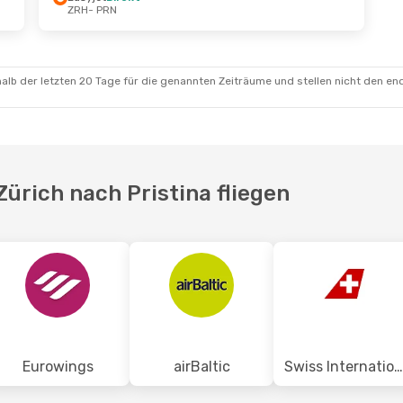
ZRH
- PRN
t.
- Mo., 19. Okt.
Di., 29. Sept.
- Mi., 7. Ok
rekt
Easyjet
Direkt
ZRH
- PRN
rekt
Easyjet
Direkt
PRN
- ZRH
alb der letzten 20 Tage für die genannten Zeiträume und stellen nicht den en
Zürich nach Pristina fliegen
Eurowings
airBaltic
Swiss International Air Lines