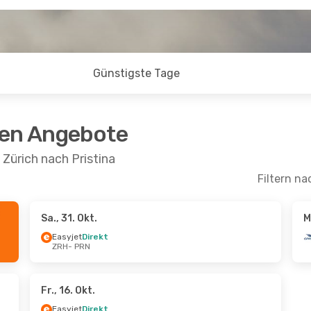
Günstigste Tage
ten Angebote
Zürich nach Pristina
Filtern na
Sa., 31. Okt.
M
pt.
- Mi., 16. Sept.
Di., 25. Aug.
- Mi., 2. Se
Easyjet
Direkt
ZRH
- PRN
on
Direkt
GP Aviation
Direkt
ZRH
- PRN
rekt
Easyjet
Direkt
PRN
- ZRH
Fr., 16. Okt.
Easyjet
Direkt