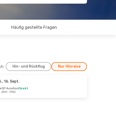
Häufig gestellte Fragen
ch
Hin- und Rückflug
Nur Hinreise
i., 16. Sept.
pt.
GP Aviation
Direkt
ZRH
- PRN