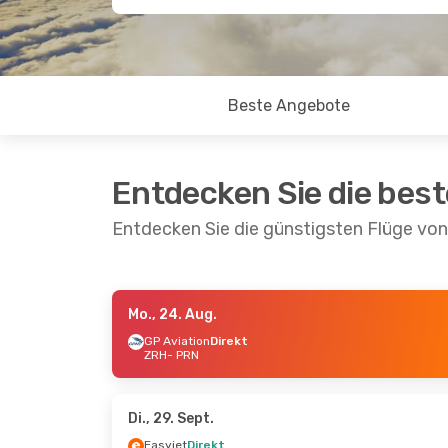
Beste Angebote
Entdecken Sie die bes
Entdecken Sie die günstigsten Flüge von 
Mo., 24. Aug.
Do., 17. Sept.
- Mi., 23. Sept.
Do., 10. Se
GP Aviation
Direkt
ZRH
- PRN
GP Aviation
Direkt
GP Aviati
ZRH
- PRN
ZRH
- PRN
Easyjet
Direkt
Easyjet
Di
PRN
- ZRH
PRN
- ZRH
Di., 29. Sept.
Easyjet
Direkt