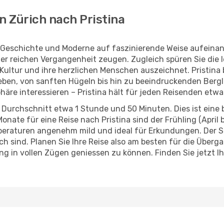
n Zürich nach Pristina
er Geschichte und Moderne auf faszinierende Weise aufeina
ner reichen Vergangenheit zeugen. Zugleich spüren Sie die l
 Kultur und ihre herzlichen Menschen auszeichnet. Pristin
leben, von sanften Hügeln bis hin zu beeindruckenden Bergl
häre interessieren – Pristina hält für jeden Reisenden etwa
 Durchschnitt etwa 1 Stunde und 50 Minuten. Dies ist eine 
nate für eine Reise nach Pristina sind der Frühling (April 
emperaturen angenehm mild und ideal für Erkundungen. Der
h sind. Planen Sie Ihre Reise also am besten für die Überg
g in vollen Zügen geniessen zu können. Finden Sie jetzt I