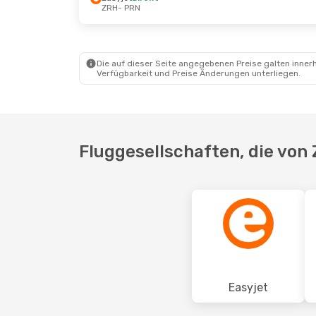
ZRH
- PRN
Mo., 26. Okt.
- Sa., 31. Okt.
Sa., 17. Ok
GP Aviation
Direkt
Easyjet
Di
ZRH
- PRN
ZRH
- PRN
Easyjet
Direkt
Easyjet
Di
PRN
- ZRH
PRN
- ZRH
Die auf dieser Seite angegebenen Preise galten innerh
Verfügbarkeit und Preise Änderungen unterliegen.
Fluggesellschaften, die von 
Easyjet