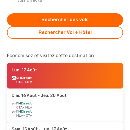
Vols directs
Rechercher des vols
Rechercher Vol + Hôtel
Économisez et visitez cette destination
Lun. 17 Août
KM
Direct
CTA
- MLA
Dim. 16 Août
- Jeu. 20 Août
KM
Direct
CTA
- MLA
KM
Direct
MLA
- CTA
Sam. 15 Août
- Lun. 17 Août