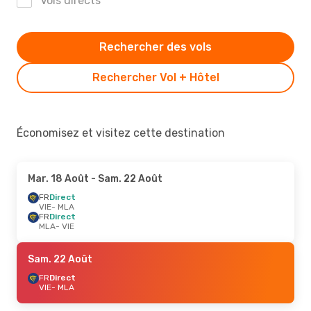
Vols directs
Rechercher des vols
Rechercher Vol + Hôtel
Économisez et visitez cette destination
Mar. 18 Août
- Sam. 22 Août
FR
Direct
VIE
- MLA
FR
Direct
MLA
- VIE
Sam. 22 Août
FR
Direct
VIE
- MLA