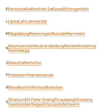
K
Karlsruhe
Kiel
Koethen De
Kassel
Kitzingen
Kehl
L
Lipsia
Lahr
Lemwerder
M
Magdeburg
Memmingen
Munster
Mannheim
Neumuenster
Neubrandenburg
Norden
Norderney
N
Norimberga
O
Oberpfaffenhofen
P
Paderborn
Peenemuende
R
Riesa
Rechlin
Rostock
Ramstein
Stralsund
St Peter Ording
Strausberg
Straubing
S
Saarbrücken
Siegen
Stoccarda
Schwerin