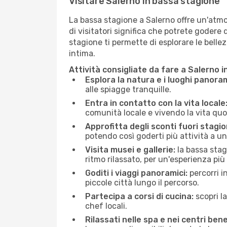
Visitare Salerno in bassa stagione
La bassa stagione a Salerno offre un'atmos
di visitatori significa che potrete godere d
stagione ti permette di esplorare le bellez
intima.
Attività consigliate da fare a Salerno 
Esplora la natura e i luoghi panoram
alle spiagge tranquille.
Entra in contatto con la vita locale
comunità locale e vivendo la vita quo
Approfitta degli sconti fuori stagio
potendo così goderti più attività a un
Visita musei e gallerie:
la bassa stag
ritmo rilassato, per un'esperienza più
Goditi i viaggi panoramici:
percorri i
piccole città lungo il percorso.
Partecipa a corsi di cucina:
scopri l
chef locali.
Rilassati nelle spa e nei centri bene