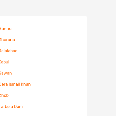
 Bannu
 Sharana
 Jalalabad
 Kabul
 Sawan
 Dera Ismail Khan
 Zhob
 Tarbela Dam